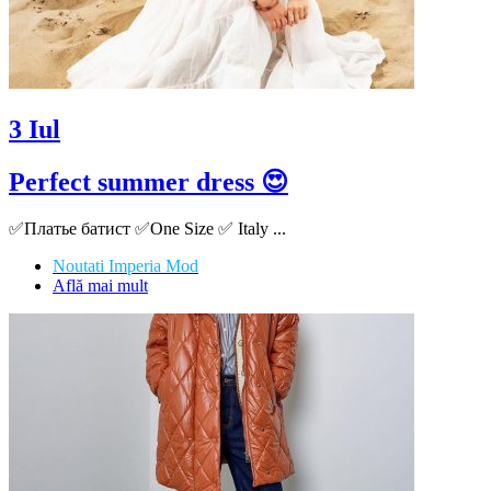
3
Iul
Perfect summer dress 😍
✅Платье батист ✅One Size ✅ Italy ...
Noutati Imperia Mod
Află mai mult