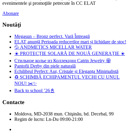
evenimentele şi promoţiile petrecute în CC ELAT
Abonare
Noutăţi
Megasun – Bronz perfect. Vară Întreagă
ELAT anunță Perioada reducerilor mari și lichidare de stoc!
💦 ANDMETICS MICELLAR WATER
☀️ PROTECȚIE SOLARĂ DE NOUĂ GENERAȚIE ☀️
Стильное колье из Коллекции Catrin Jewelry 🤩
Pantofii Derby din piele naturală
Echilibrul Perfect: Aur, Cristale și Eleganța Minimalistă
♻️ SCHIMBĂ ECHIPAMENTUL VECHI CU UNUL
NOU! ✂️✨
Back to school ’26📓
Contacte
Moldova, MD-2038 mun. Chişinău, bd. Decebal, 99
Regim de lucru: Ln-Du 09:00-21:00