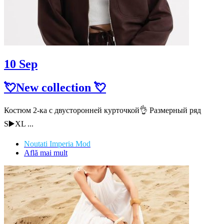
10
Sep
💘New collection 💘
Костюм 2-ка с двусторонней курточкой👌 Размерный ряд
S▶️XL ...
Noutati Imperia Mod
Află mai mult