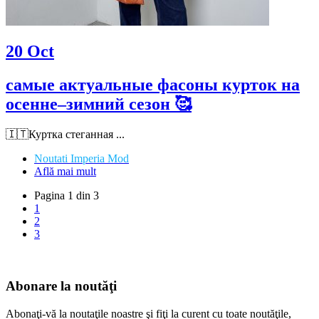
20
Oct
самые актуальные фасоны курток на
осенне–зимний сезон 🥰
🇮🇹Куртка стеганная ...
Noutati Imperia Mod
Află mai mult
Pagina 1 din 3
1
2
3
Abonare la noutăţi
Abonaţi-vă la noutaţile noastre şi fiţi la curent cu toate noutăţile,