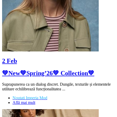
2
Feb
💚New💚Spring’26💚 Collection💚
Suprapunerea ca un dialog discret. Dungile, texturile și elementele
utilitare echilibrează funcționalitatea ...
Noutati Imperia Mod
Află mai mult