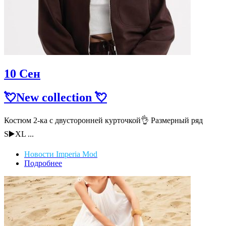
10
Сен
💘New collection 💘
Костюм 2-ка с двусторонней курточкой👌 Размерный ряд
S▶️XL ...
Новости Imperia Mod
Подробнее