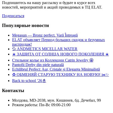
Подпишитесь на нашу рассылку и будьте в курсе всех
новостей, мероприятий и акций проводимых в ТЦ ELAT.
Подписаться
Популярные новости
Megasun — Bronz perfect. Vară Întreagă
ELAT объявляет Период больших скидок и безумных
распродаж!
💦 ANDMETICS MICELLAR WATER
☀️ ЗАЩИТА ОТ СОЛНЦА НОВОГО ПОКОЛЕНИЯ ☀️
Стильное колье из Коллекции Catrin Jewelry 🤩
Pantofii Derby din piele naturală
Echilibrul Perfect: Aur, Cristale și Eleganța Minimalistă
♻️ ОБМЕНЯЙ СТАРУЮ ТЕХНИКУ НА НОВУЮ! ✂️✨
Back to school ’26📓
Контакты
Молдова, MD-2038, мун. Кишинев, бд. Дечебал, 99
Режим работы: Пн-Вс 09:00-21:00