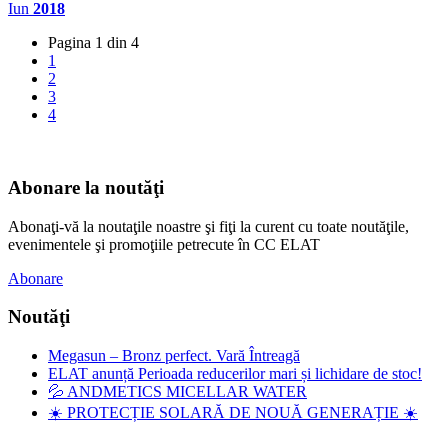
Iun
2018
Pagina 1 din 4
1
2
3
4
Abonare la noutăţi
Abonaţi-vă la noutaţile noastre şi fiţi la curent cu toate noutăţile,
evenimentele şi promoţiile petrecute în CC ELAT
Abonare
Noutăţi
Megasun – Bronz perfect. Vară Întreagă
ELAT anunță Perioada reducerilor mari și lichidare de stoc!
💦 ANDMETICS MICELLAR WATER
☀️ PROTECȚIE SOLARĂ DE NOUĂ GENERAȚIE ☀️