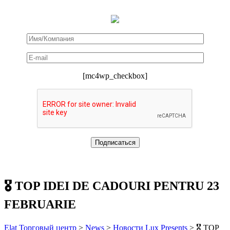
[mc4wp_checkbox]
🎖️ TOP IDEI DE CADOURI PENTRU 23
FEBRUARIE
Elat Торговый центр
>
News
>
Новости Lux Presents
>
🎖️ TOP