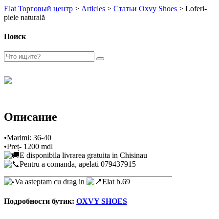
Elat Торговый центр
>
Articles
>
Статьи Oxvy Shoes
>
Loferi-
piele naturală
Поиск
Описание
•Marimi: 36-40
•Preț- 1200 mdl
E disponibila livrarea gratuita in Chisinau
Pentru a comanda, apelati 079437915
___________________________________________
Va asteptam cu drag in
Elat b.69
Подробности бутик:
OXVY SHOES