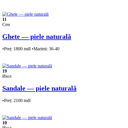
11
Сен
Ghete — piele naturală
•Preț: 1800 mdl •Marimi: 36-40
19
Июл
Sandale — piele naturală
•Preț: 2100 mdl
10
Июл