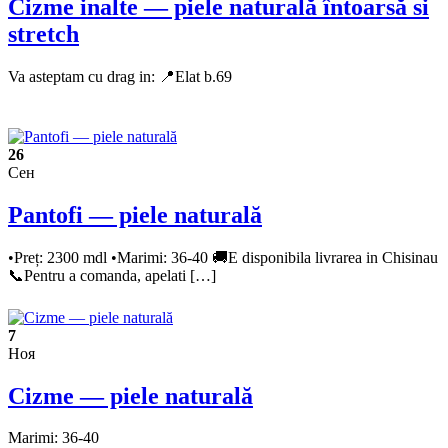
Cizme inalte — piele naturală întoarsă si
stretch
Va asteptam cu drag in: 📍Elat b.69
26
Сен
Pantofi — piele naturală
•Preț: 2300 mdl •Marimi: 36-40 🚚E disponibila livrarea in Chisinau
📞Pentru a comanda, apelati […]
7
Ноя
Cizme — piele naturală
Marimi: 36-40