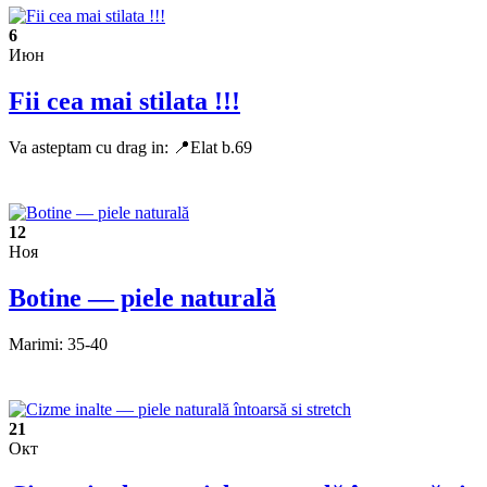
6
Июн
Fii cea mai stilata !!!
Va asteptam cu drag in: 📍Elat b.69
12
Ноя
Botine — piele naturală
Marimi: 35-40
21
Окт