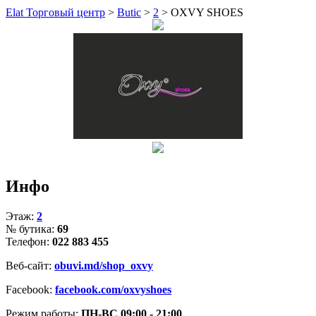
Elat Торговый центр
>
Butic
>
2
>
OXVY SHOES
Инфо
Этаж:
2
№ бутика:
69
Телефон:
022 883 455
Веб-сайт:
obuvi.md/shop_oxvy
Facebook:
facebook.com/oxvyshoes
Режим работы:
ПН-ВС 09:00 - 21:00