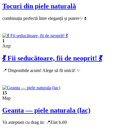
Tocuri din piele naturală
combinația perfectă între eleganță și putere✨🌷
1
Апр
💃 Fii seducătoare, fii de neoprit! 💃
📍 Disponibile acum! Alege să fii unică! ✨
15
Мар
Geanta — piele naturala (lac)
Va asteptam cu drag in: 📍Elat b.69