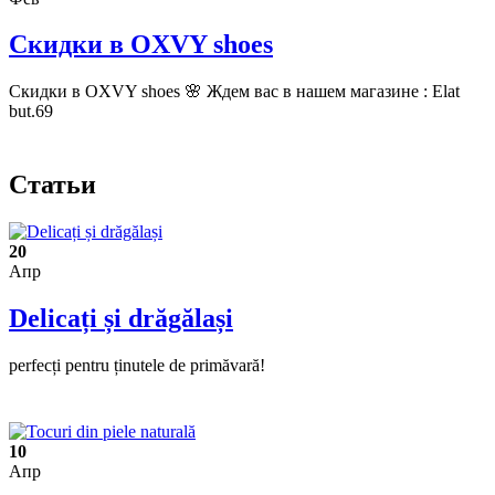
Скидки в OXVY shoes
Скидки в OXVY shoes 🌸 Ждем вас в нашем магазине : Elat
but.69
Статьи
20
Апр
Delicați și drăgălași
perfecți pentru ținutele de primăvară!
10
Апр