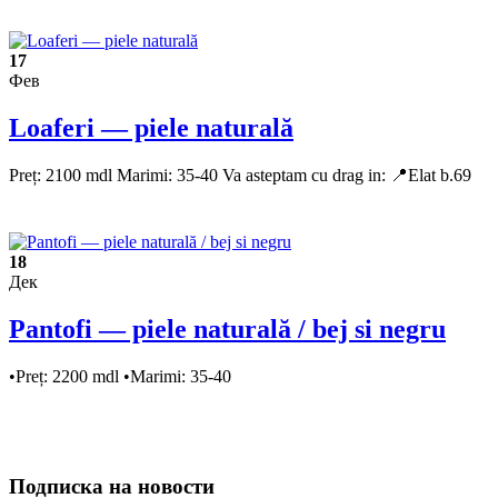
17
Фев
Loaferi — piele naturală
Preț: 2100 mdl Marimi: 35-40 Va asteptam cu drag in: 📍Elat b.69
18
Дек
Pantofi — piele naturală / bej si negru
•Preț: 2200 mdl •Marimi: 35-40
Подписка на новости