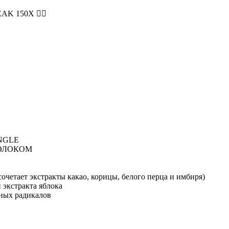
EAK 150X ❤️‍🔥
NGLE
МОЛОКОМ
очетает экстракты какао, корицы, белого перца и имбиря)
экстракта яблока
ных радикалов