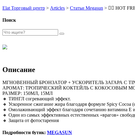
Elat Торговый центр
>
Articles
>
Статьи Megasun
>
❤️‍🔥 HOT FR
Поиск
Описание
МГНОВЕННЫЙ БРОНЗАТОР + УСКОРИТЕЛЬ ЗАГАРА С TI
АРОМАТ: ТРОПИЧЕСКИЙ КОКТЕЙЛЬ С КОКОСОВЫМ 
РАЗМЕР: 150МЛ, 15МЛ
🔸 ТИНГЛ согревающий эффект.
🔸 Ускоренное сжигание жира благодаря формуле Spicy Cocoa (с
🔸 Омолаживающий эффект благодаря сочетанию витамина Е и 
🔸 Один из самых эффективных естественных «врагов» свобод
🔸 Защита от фотостарения
Подробности бутик:
MEGASUN