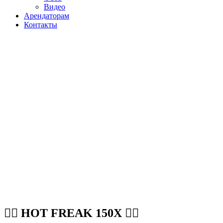
Видео
Арендаторам
Контакты
❤️‍🔥 HOT FREAK 150X ❤️‍🔥