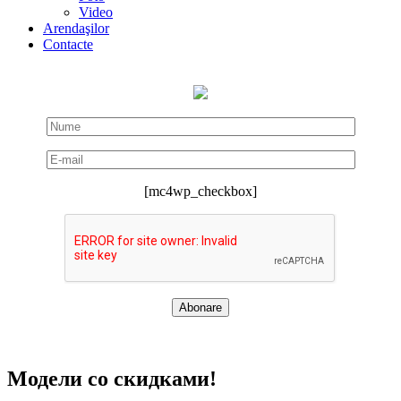
Video
Arendaşilor
Contacte
[mc4wp_checkbox]
Модели со скидками!