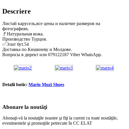
Descriere
Листай карусель,все цены и наличие размеров на
фотографиях.
🚩
Натуральная кожа.
Производство Турция.
✅
Элат бут.54
Доставка по Кишиневу и Молдове.
Вопросы в директ или 079122187 Viber WhatsApp.
Detalii butic:
Mario Muzi Shoes
Abonare la noutăţi
Abonaţi-vă la noutaţile noastre şi fiţi la curent cu toate noutăţile,
evenimentele şi promoţiile petrecute în CC ELAT