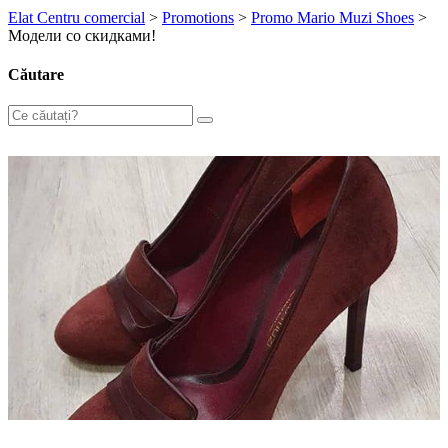
Elat Centru comercial
>
Promotions
>
Promo Mario Muzi Shoes
>
Модели со скидками!
Căutare