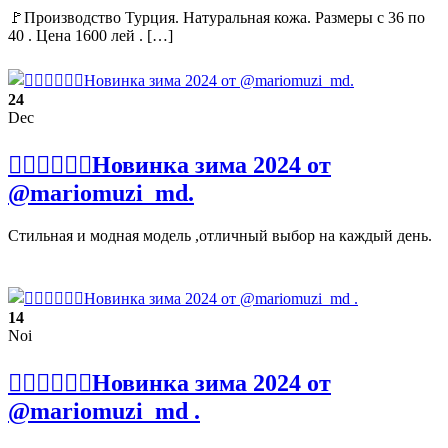
🚩Производство Турция. Натуральная кожа. Размеры с 36 по
40 . Цена 1600 лей . […]
24
Dec
❤️‍🔥❤️‍🔥❤️‍🔥Новинка зима 2024 от
@mariomuzi_md.
Стильная и модная модель ,отличный выбор на каждый день.
14
Noi
❤️‍🔥❤️‍🔥❤️‍🔥Новинка зима 2024 от
@mariomuzi_md .