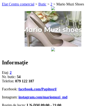
Elat Centru comercial
>
Butic
>
2
>
Mario Muzi Shoes
Informaţie
Etaj:
2
Nr. butic:
54
Telefon:
079 122 187
Facebook:
facebook.com/Papitosrl/
Instagram:
instagram.com/mariomuzi_md
Regim de lucru:
LN-DM 09:00 - 21:00