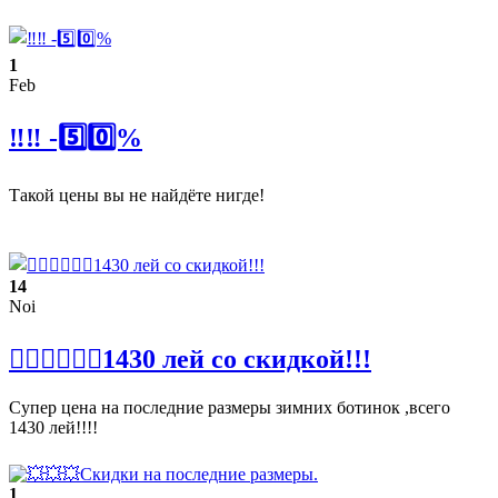
1
Feb
‼️‼️ -5️⃣0️⃣%
Такой цены вы не найдёте нигде!
14
Noi
❤️‍🔥❤️‍🔥❤️‍🔥1430 лей со скидкой!!!
Супер цена на последние размеры зимних ботинок ,всего
1430 лей!!!!
1