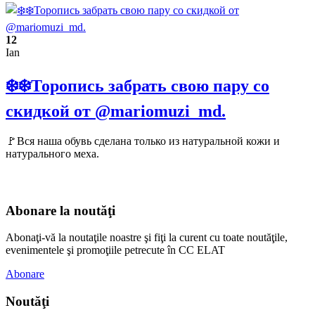
12
Ian
❄️❄️Торопись забрать свою пару со
скидкой от @mariomuzi_md.
🚩Вся наша обувь сделана только из натуральной кожи и
натурального меха.
Abonare la noutăţi
Abonaţi-vă la noutaţile noastre şi fiţi la curent cu toate noutăţile,
evenimentele şi promoţiile petrecute în CC ELAT
Abonare
Noutăţi