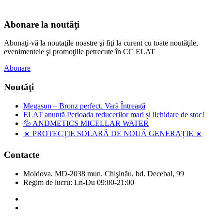
Abonare la noutăţi
Abonaţi-vă la noutaţile noastre şi fiţi la curent cu toate noutăţile,
evenimentele şi promoţiile petrecute în CC ELAT
Abonare
Noutăţi
Megasun – Bronz perfect. Vară Întreagă
ELAT anunță Perioada reducerilor mari și lichidare de stoc!
💦 ANDMETICS MICELLAR WATER
☀️ PROTECȚIE SOLARĂ DE NOUĂ GENERAȚIE ☀️
Contacte
Moldova, MD-2038 mun. Chişinău, bd. Decebal, 99
Regim de lucru: Ln-Du 09:00-21:00