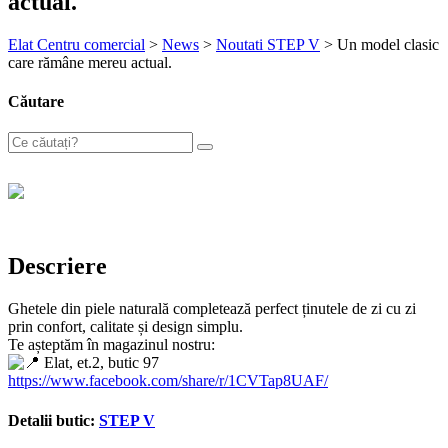
actual.
Elat Centru comercial
>
News
>
Noutati STEP V
>
Un model clasic
care rămâne mereu actual.
Căutare
Descriere
Ghetele din piele naturală completează perfect ținutele de zi cu zi
prin confort, calitate și design simplu.
Te așteptăm în magazinul nostru:
Elat, et.2, butic 97
https://www.facebook.com/share/r/1CVTap8UAF/
Detalii butic:
STEP V