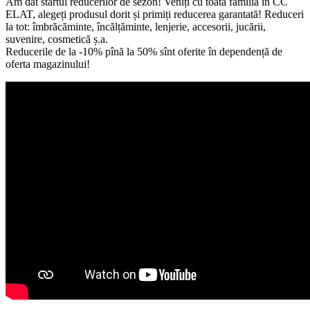
Am dat startul reducerilor de sezon! Veniți cu toată familia în CC
ELAT, alegeți produsul dorit și primiți reducerea garantată! Reduceri
la tot: îmbrăcăminte, încălțăminte, lenjerie, accesorii, jucării,
suvenire, cosmetică ș.a.
Reducerile de la -10% pînă la 50% sînt oferite în dependență de
oferta magazinului!