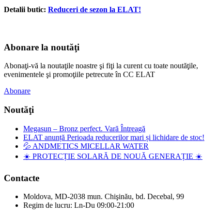
Detalii butic:
Reduceri de sezon la ELAT!
Abonare la noutăţi
Abonaţi-vă la noutaţile noastre şi fiţi la curent cu toate noutăţile,
evenimentele şi promoţiile petrecute în CC ELAT
Abonare
Noutăţi
Megasun – Bronz perfect. Vară Întreagă
ELAT anunță Perioada reducerilor mari și lichidare de stoc!
💦 ANDMETICS MICELLAR WATER
☀️ PROTECȚIE SOLARĂ DE NOUĂ GENERAȚIE ☀️
Contacte
Moldova, MD-2038 mun. Chişinău, bd. Decebal, 99
Regim de lucru: Ln-Du 09:00-21:00