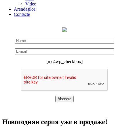
Video
Arendaşilor
Contacte
[mc4wp_checkbox]
Новогодняя серия уже в продаже!