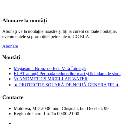
Abonare la noutăţi
Abonaţi-vă la noutaţile noastre şi fiţi la curent cu toate noutăţile,
evenimentele şi promoţiile petrecute în CC ELAT
Abonare
Noutăţi
Megasun – Bronz perfect. Vară Întreagă
ELAT anunță Perioada reducerilor mari și lichidare de stoc!
💦 ANDMETICS MICELLAR WATER
☀️ PROTECȚIE SOLARĂ DE NOUĂ GENERAȚIE ☀️
Contacte
Moldova, MD-2038 mun. Chişinău, bd. Decebal, 99
Regim de lucru: Ln-Du 09:00-21:00