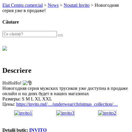
Elat Centru comercial
>
News
>
Noutati Invito
>
Новогодняя
серия уже в продаже!
Căutare
Descriere
HoHoHo!
Новогодняя серия мужских трусиков уже доступна в продаже
онлайн и на днях будет в наших магазинах
Размеры: S M L XL XXL
Цены:
https://invito.md/…/underwear/christmas_collection/…
Detalii butic:
INVITO