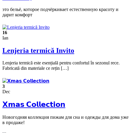
это бельё, которое подчёркивает естественную красоту и
дарит комфорт
16
Ian
Lenjeria termică Invito
Lenjeria termică este esențială pentru confortul în sezonul rece.
Fabricată din materiale ce rețin […]
3
Dec
𝗫𝗺𝗮𝘀 𝗖𝗼𝗹𝗹𝗲𝗰𝘁𝗶𝗼𝗻
Новогодняя коллекция пижам для сна и одежды для дома уже
в продаже!