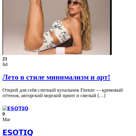
21
Iul
Лето в стиле минимализм и арт!
Открой для себя слитный купальник Firenze — кремовый
оттенок, авторский морской принт и смелый […]
9
Mar
𝗘𝗦𝗢𝗧𝗜𝗤