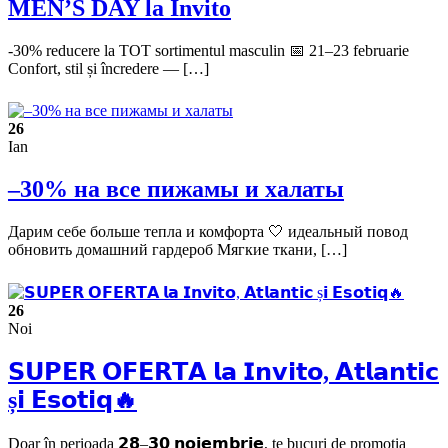
MEN’S DAY la Invito
-30% reducere la TOT sortimentul masculin 📅 21–23 februarie
Confort, stil și încredere — […]
26
Ian
–30% на все пижамы и халаты
Дарим себе больше тепла и комфорта 🤍 идеальный повод
обновить домашний гардероб Мягкие ткани, […]
26
Noi
𝗦𝗨𝗣𝗘𝗥 𝗢𝗙𝗘𝗥𝗧𝗔 𝗹𝗮 𝗜𝗻𝘃𝗶𝘁𝗼, 𝗔𝘁𝗹𝗮𝗻𝘁𝗶𝗰
ș𝗶 𝗘𝘀𝗼𝘁𝗶𝗾🔥
Doar în perioada 𝟮𝟴–𝟯𝟬 𝗻𝗼𝗶𝗲𝗺𝗯𝗿𝗶𝗲, te bucuri de promoția