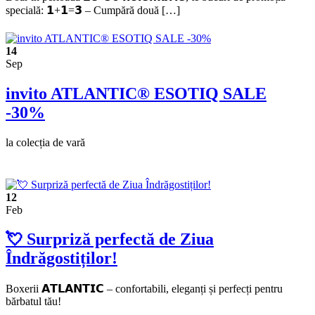
specială: 𝟭+𝟭=𝟯 – Cumpără două […]
14
Sep
invito ATLANTIC® ESOTIQ SALE
-30%
la colecția de vară
12
Feb
💘 Surpriză perfectă de Ziua
Îndrăgostiților!
Boxerii 𝗔𝗧𝗟𝗔𝗡𝗧𝗜𝗖 – confortabili, eleganți și perfecți pentru
bărbatul tău!