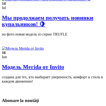
14
Iul
Мы продолжаем получать новинки
купальников! 🍋
на фото новая модель из серии TRUFLE
16
Iun
Модель Merida от Invito
создана для тех, кто выбирает уверенность, комфорт и стиль в
каждом движении!
Abonare la noutăţi