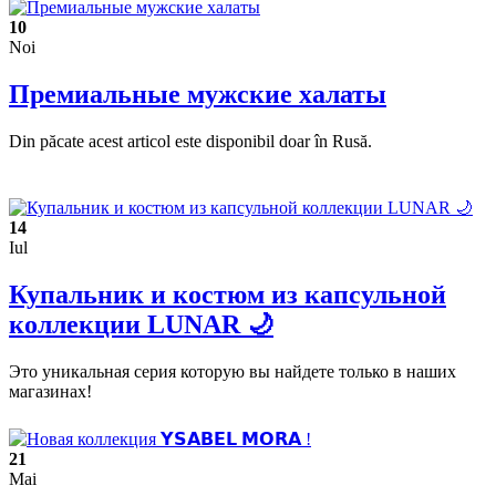
10
Noi
Премиальные мужские халаты
Din păcate acest articol este disponibil doar în Rusă.
14
Iul
Купальник и костюм из капсульной
коллекции LUNAR 🌙
Это уникальная серия которую вы найдете только в наших
магазинах!
21
Mai