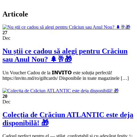
Articole
27
Dec
Nu știi ce cadou să alegi pentru Crăciun
sau Anul Nou? 🌲🥂🎁
Un Voucher Cadou de la 𝗜𝗡𝗩𝗜𝗧𝗢 este soluția perfectă!
https://invito.md/ro/giftcards/ Disponibile in toate magazinele […]
20
Dec
Colecția de Crăciun ATLANTIC este deja
disponibilă! 🎁
Cadoul perfect pentru el — stilat, confortabil și cu adevărat festiv ✨