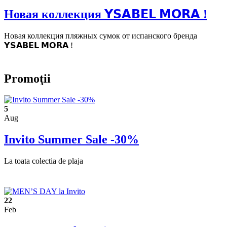
Новая коллекция 𝗬𝗦𝗔𝗕𝗘𝗟 𝗠𝗢𝗥𝗔 !
Новая коллекция пляжных сумок от испанского бренда
𝗬𝗦𝗔𝗕𝗘𝗟 𝗠𝗢𝗥𝗔 !
Promoţii
5
Aug
Invito Summer Sale -30%
La toata colectia de plaja
22
Feb