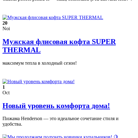
20
Noi
Мужская флисовая кофта SUPER
THERMAL
максимум тепла в холодный сезон!
1
Oct
Новый уровень комфорта дома!
Пижама Henderson — это идеальное сочетание стиля и
удобства.