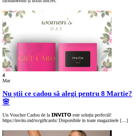
rafinamentul și luxul discret.
4
Mar
Nu știi ce cadou să alegi pentru 8 Martie?
🌸
Un Voucher Cadou de la 𝗜𝗡𝗩𝗜𝗧𝗢 este soluția perfectă!
https://invito.md/ro/giftcards/ Disponibile in toate magazinele […]