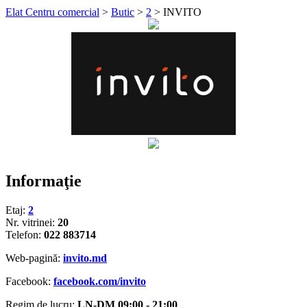
Elat Centru comercial
>
Butic
>
2
>
INVITO
Informaţie
Etaj:
2
Nr. vitrinei:
20
Telefon:
022 883714
Web-pagină:
invito.md
Facebook:
facebook.com/invito
Regim de lucru:
LN-DM 09:00 - 21:00