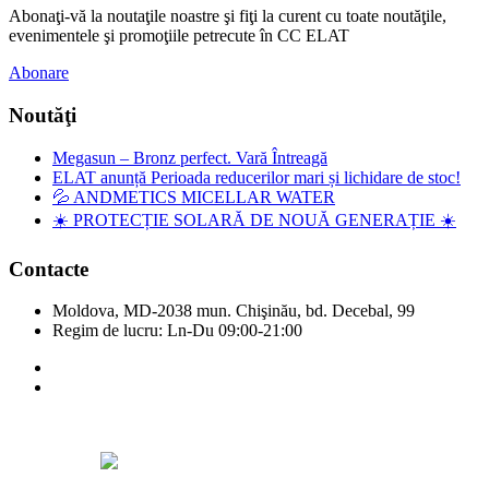
Abonaţi-vă la noutaţile noastre şi fiţi la curent cu toate noutăţile,
evenimentele şi promoţiile petrecute în CC ELAT
Abonare
Noutăţi
Megasun – Bronz perfect. Vară Întreagă
ELAT anunță Perioada reducerilor mari și lichidare de stoc!
💦 ANDMETICS MICELLAR WATER
☀️ PROTECȚIE SOLARĂ DE NOUĂ GENERAȚIE ☀️
Contacte
Moldova, MD-2038 mun. Chişinău, bd. Decebal, 99
Regim de lucru: Ln-Du 09:00-21:00
Copyright © Elat 2016. Toate drepturile rezervate.
Designed by