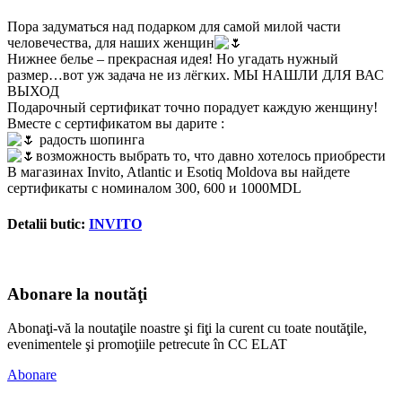
Пора задуматься над подарком для самой милой части
человечества, для наших женщин
Нижнее белье – прекрасная идея! Но угадать нужный
размер…вот уж задача не из лёгких. МЫ НАШЛИ ДЛЯ ВАС
ВЫХОД
Подарочный сертификат точно порадует каждую женщину!
Вместе с сертификатом вы дарите :
радость шопинга
возможность выбрать то, что давно хотелось приобрести
В магазинах Invito, Atlantic и Esotiq Moldova вы найдете
сертификаты с номиналом 300, 600 и 1000MDL
Detalii butic:
INVITO
Abonare la noutăţi
Abonaţi-vă la noutaţile noastre şi fiţi la curent cu toate noutăţile,
evenimentele şi promoţiile petrecute în CC ELAT
Abonare