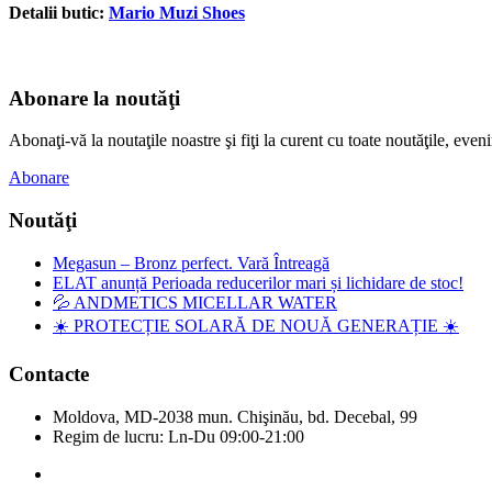
Detalii butic:
Mario Muzi Shoes
Abonare la noutăţi
Abonaţi-vă la noutaţile noastre şi fiţi la curent cu toate noutăţile, e
Abonare
Noutăţi
Megasun – Bronz perfect. Vară Întreagă
ELAT anunță Perioada reducerilor mari și lichidare de stoc!
💦 ANDMETICS MICELLAR WATER
☀️ PROTECȚIE SOLARĂ DE NOUĂ GENERAȚIE ☀️
Contacte
Moldova, MD-2038 mun. Chişinău, bd. Decebal, 99
Regim de lucru: Ln-Du 09:00-21:00