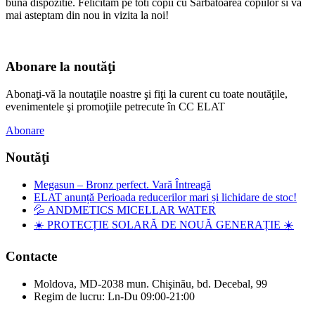
buna dispozitie. Felicitam pe toti copii cu Sarbatoarea copiilor si va
mai asteptam din nou in vizita la noi!
Abonare la noutăţi
Abonaţi-vă la noutaţile noastre şi fiţi la curent cu toate noutăţile,
evenimentele şi promoţiile petrecute în CC ELAT
Abonare
Noutăţi
Megasun – Bronz perfect. Vară Întreagă
ELAT anunță Perioada reducerilor mari și lichidare de stoc!
💦 ANDMETICS MICELLAR WATER
☀️ PROTECȚIE SOLARĂ DE NOUĂ GENERAȚIE ☀️
Contacte
Moldova, MD-2038 mun. Chişinău, bd. Decebal, 99
Regim de lucru: Ln-Du 09:00-21:00