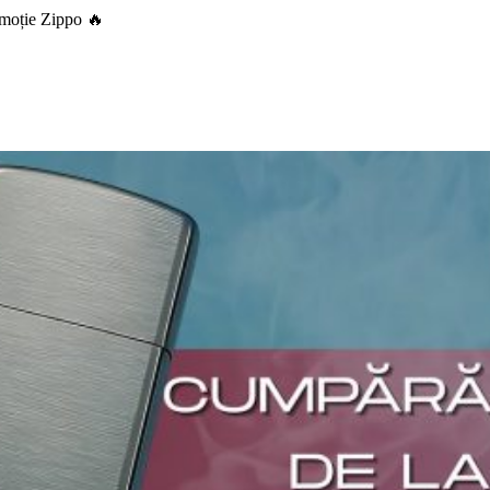
moție Zippo 🔥