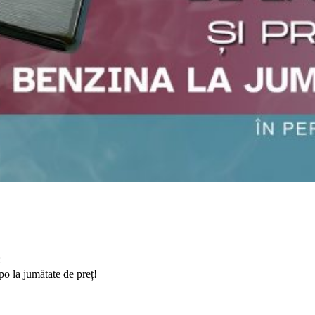
:
o la jumătate de preț!