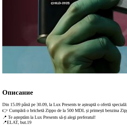
Описание
Din 15.09 până pe 30.09, la Lux Presents te așteaptă o ofertă specială
👉 Cumpără o brichetă Zippo de la 500 MDL și primești benzina Zipp
📍 Te așteptăm la Lux Presents să-ți alegi preferatul!
📍ELAT, but.19