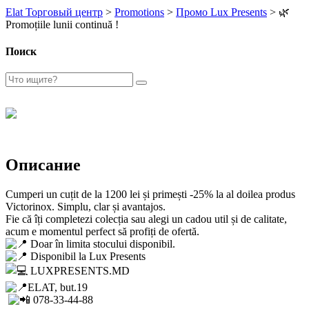
Elat Торговый центр
>
Promotions
>
Промо Lux Presents
>
🌿
Promoțiile lunii continuă !
Поиск
Описание
Cumperi un cuțit de la 1200 lei și primești -25% la al doilea produs
Victorinox. Simplu, clar și avantajos.
Fie că îți completezi colecția sau alegi un cadou util și de calitate,
acum e momentul perfect să profiți de ofertă.
Doar în limita stocului disponibil.
Disponibil la Lux Presents
LUXPRESENTS.MD
ELAT, but.19
078-33-44-88