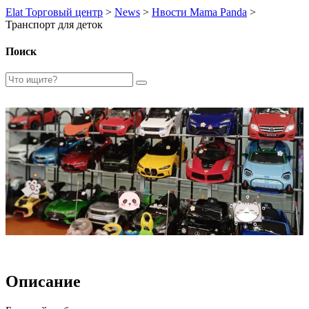
Elat Торговый центр
>
News
>
Нвости Mama Panda
>
Транспорт для деток
Поиск
Описание