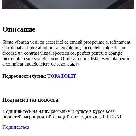
Описание
Simte vibrația verii cu acest inel ce emană prospețime și rafinament!
Combinația dintre albul pur al emailului și accentele calde de aur
creează un contrast vizual spectaculos, perfect pentru o apariție
memorabilă sub soarele auriu. O piesă minimalistă, esențială pentru
a completa ținutele lejere de sezon. 🌊✨
Подробности бутик:
TOPAZOLIT
Подписка на новости
Подпишитесь на нашу рассылку и будьте в курсе всех
новостей, мероприятий и акций проводимых в ТЦ ELAT.
Подписаться