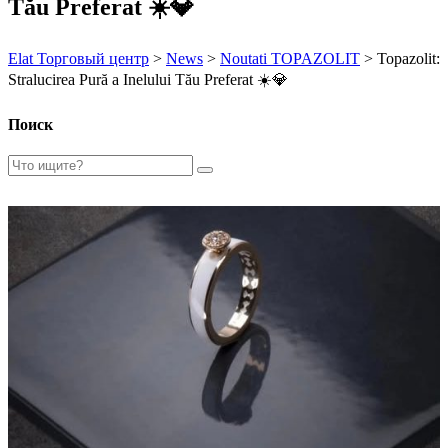
Tău Preferat ☀️💎
Elat Торговый центр
>
News
>
Noutati TOPAZOLIT
>
Topazolit:
Stralucirea Pură a Inelului Tău Preferat ☀️💎
Поиск