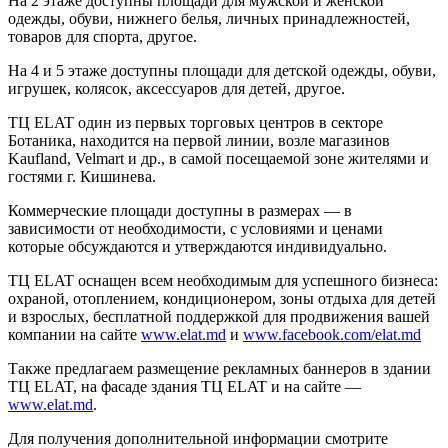
На 2 этаже доступны площади для мужской и женской
одежды, обуви, нижнего белья, личных принадлежностей,
товаров для спорта, другое.
На 4 и 5 этаже доступны площади для детской одежды, обуви,
игрушек, колясок, аксессуаров для детей, другое.
ТЦ ELAT один из первых торговых центров в секторе
Ботаника, находится на первой линии, возле магазинов
Kaufland, Velmart и др., в самой посещаемой зоне жителями и
гостями г. Кишинева.
Коммерческие площади доступны в размерах — в
зависимости от необходимости, с условиями и ценами
которые обсуждаются и утверждаются индивидуально.
ТЦ ELAT оснащен всем необходимым для успешного бизнеса:
охраной, отоплением, кондиционером, зоны отдыха для детей
и взрослых, бесплатной поддержкой для продвижения вашей
компании на сайте
www.elat.md
и
www.facebook.com/elat.md
Также предлагаем размещение рекламных баннеров в здании
ТЦ ELAT, на фасаде здания ТЦ ELAT и на сайте —
www.elat.md
.
Для получения дополнительной информации смотрите