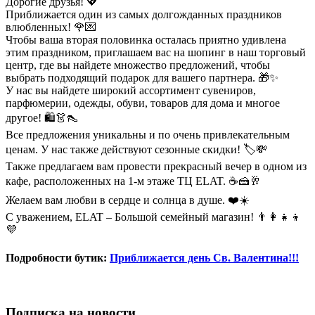
Дорогие друзья! 💖
Приближается один из самых долгожданных праздников
влюбленных! 🌹💌
Чтобы ваша вторая половинка осталась приятно удивлена
этим праздником, приглашаем вас на шопинг в наш торговый
центр, где вы найдете множество предложений, чтобы
выбрать подходящий подарок для вашего партнера. 🎁✨
У нас вы найдете широкий ассортимент сувениров,
парфюмерии, одежды, обуви, товаров для дома и многое
другое! 🛍️👗👠
Все предложения уникальны и по очень привлекательным
ценам. У нас также действуют сезонные скидки! 🏷️💸
Также предлагаем вам провести прекрасный вечер в одном из
кафе, расположенных на 1-м этаже ТЦ ELAT. ☕🍰🥂
Желаем вам любви в сердце и солнца в душе. ❤️☀️
С уважением, ELAT – Большой семейный магазин! 👨‍👩‍👧‍👦
💜
Подробности бутик:
Приближается день Св. Валентина!!!
Подписка на новости