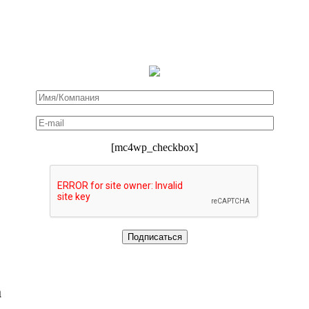
[mc4wp_checkbox]
ă