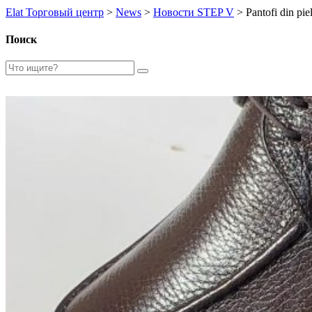
Elat Торговый центр
>
News
>
Новости STEP V
>
Pantofi din pie
Поиск