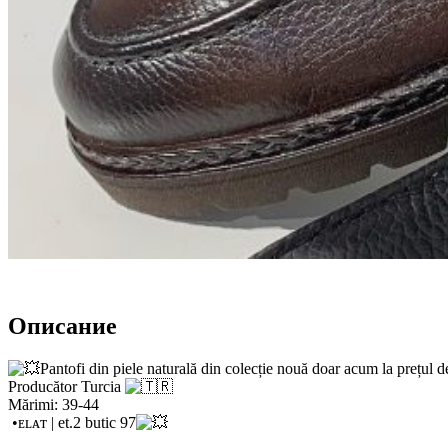
Описание
Pantofi din piele naturală din colecție nouă doar acum la prețu
Producător Turcia
Mărimi: 39-44
•ᴇʟᴀᴛ | et.2 butic 97