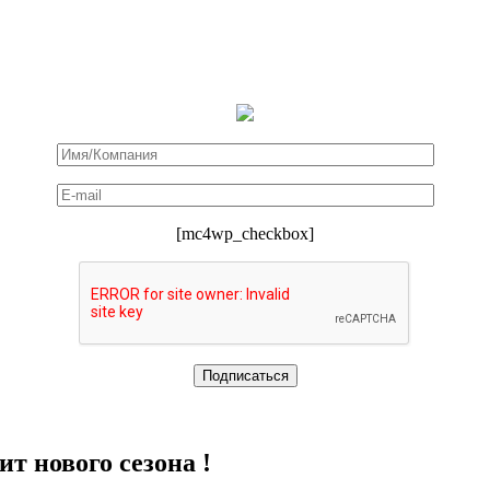
[mc4wp_checkbox]
 нового сезона !