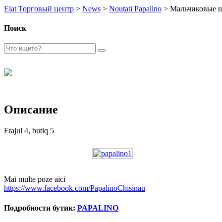
Elat Торговый центр
>
News
>
Noutati Papalino
>
Мальчиковые ш
Поиск
Описание
Etajul 4, butiq 5
Mai multe poze aici
https://www.facebook.com/PapalinoChisinau
Подробности бутик:
PAPALINO