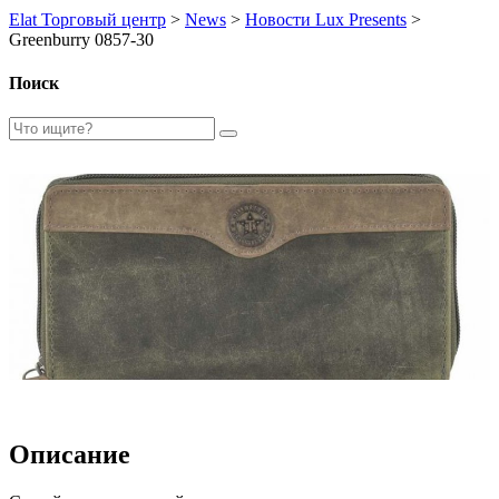
Elat Торговый центр
>
News
>
Новости Lux Presents
>
Greenburry 0857-30
Поиск
Описание