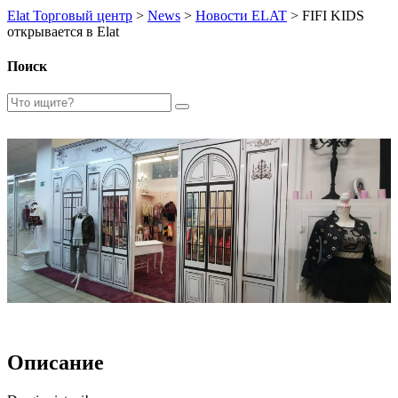
Elat Торговый центр
>
News
>
Новости ELAT
>
FIFI KIDS
открывается в Elat
Поиск
Описание