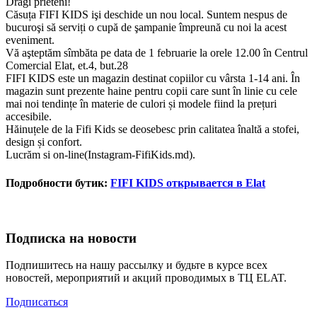
Dragi prieteni!
Căsuța FIFI KIDS işi deschide un nou local. Suntem nespus de
bucuroşi să serviți o cupă de şampanie împreună cu noi la acest
eveniment.
Vă aşteptăm sîmbăta pe data de 1 februarie la orele 12.00 în Centrul
Comercial Elat, et.4, but.28
FIFI KIDS este un magazin destinat copiilor cu vârsta 1-14 ani. În
magazin sunt prezente haine pentru copii care sunt în linie cu cele
mai noi tendințe în materie de culori și modele fiind la prețuri
accesibile.
Hăinuțele de la
Fifi Kids se deosebesc prin calitatea înaltă a stofei,
design și confort.
Lucrăm si on-line(Instagram-FifiKids.md).
Подробности бутик:
FIFI KIDS открывается в Elat
Подписка на новости
Подпишитесь на нашу рассылку и будьте в курсе всех
новостей, мероприятий и акций проводимых в ТЦ ELAT.
Подписаться