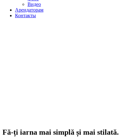
Видео
Арендаторам
Контакты
Fă-ți iarna mai simplă și mai stilată.