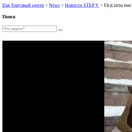
Elat Торговый центр
>
News
>
Новости STEP V
>
Fă-ți iarna mai 
Поиск