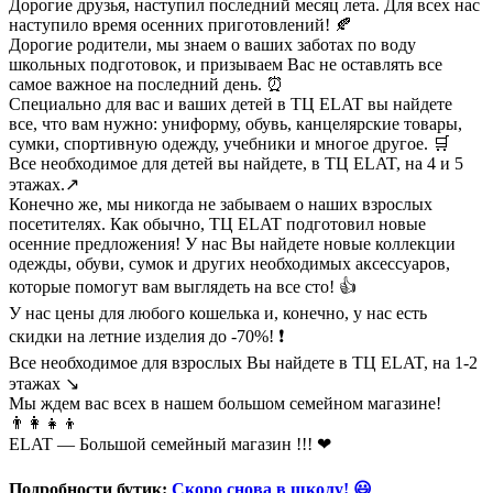
Дорогие друзья, наступил последний месяц лета. Для всех нас
наступило время осенних приготовлений! 🍂
Дорогие родители, мы знаем о ваших заботах по воду
школьных подготовок, и призываем Вас не оставлять все
самое важное на последний день. ⏰
Специально для вас и ваших детей в ТЦ ELAT вы найдете
все, что вам нужно: униформу, обувь, канцелярские товары,
сумки, спортивную одежду, учебники и многое другое. 🛒
Все необходимое для детей вы найдете, в ТЦ ELAT, на 4 и 5
этажах.↗
Конечно же, мы никогда не забываем о наших взрослых
посетителях. Как обычно, ТЦ ELAT подготовил новые
осенние предложения! У нас Вы найдете новые коллекции
одежды, обуви, сумок и других необходимых аксессуаров,
которые помогут вам выглядеть на все сто! 👍
У нас цены для любого кошелька и, конечно, у нас есть
скидки на летние изделия до -70%! ❗
Все необходимое для взрослых Вы найдете в ТЦ ELAT, на 1-2
этажах ↘
Мы ждем вас всех в нашем большом семейном магазине!
👨‍👩‍👧‍👦
ELAT — Большой семейный магазин !!! ❤
Подробности бутик:
Скоро снова в школу! 😃