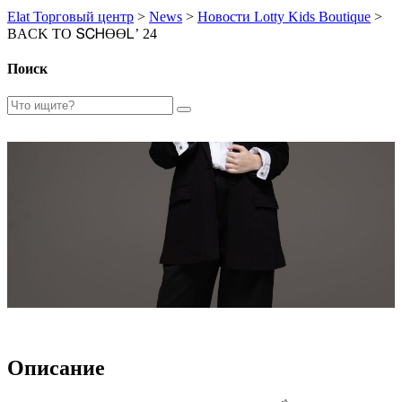
Elat Торговый центр
>
News
>
Новости Lotty Kids Boutique
>
BACK TO ՏᏟᎻϴϴᏞ’ 24
Поиск
Описание