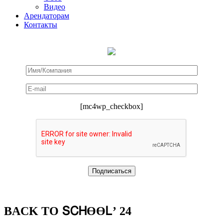
Видео
Арендаторам
Контакты
[mc4wp_checkbox]
BACK TO ՏᏟᎻϴϴᏞ’ 24