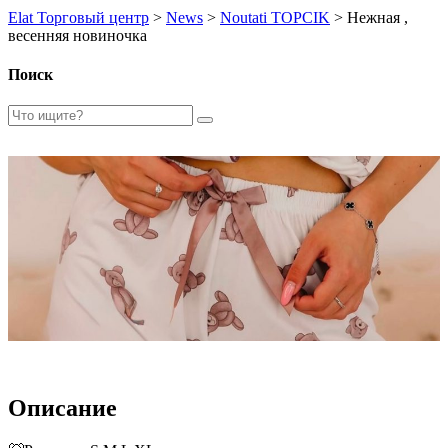
Elat Торговый центр
>
News
>
Noutati TOPCIK
>
Нежная ,
весенняя новиночка
Поиск
Описание