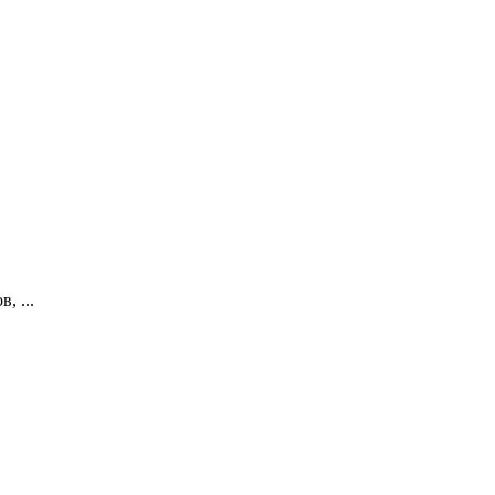
, ...