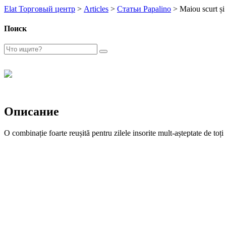
Elat Торговый центр
>
Articles
>
Статьи Papalino
>
Maiou scurt și 
Поиск
Описание
O combinație foarte reușită pentru zilele insorite mult-așteptate de toți 