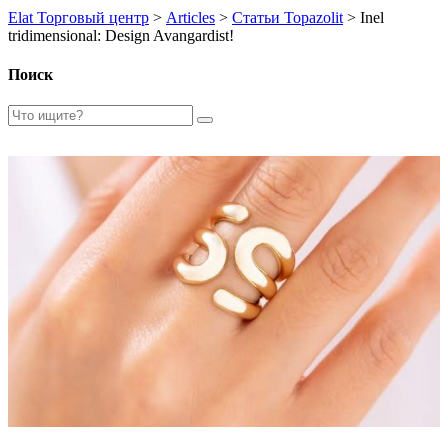
Elat Торговый центр
>
Articles
>
Статьи Topazolit
>
Inel
tridimensional: Design Avangardist!
Поиск