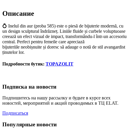
Описание
💍 Inelul din aur (proba 585) este o piesă de bijuterie modernă, cu
un design sculptural îndrăzneț. Liniile fluide și curbele voluptuoase
creează un efect vizual de impact, transformându-l într-un accesoriu
central. Perfect pentru femeile care apreciază
bijuteriile neobișnuite și doresc să adauge o notă de stil avangardist
ținutelor lor.
Подробности бутик:
TOPAZOLIT
Подписка на новости
Подпишитесь на нашу рассылку и будьте в курсе всех
новостей, мероприятий и акций проводимых в ТЦ ELAT.
Подписаться
Популярные новости