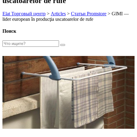
uscatoarelor de rufe
Elat Торговый центр
>
Articles
>
Статьи Promstore
>
GIMI —
lider european în producţia uscatoarelor de rufe
Поиск