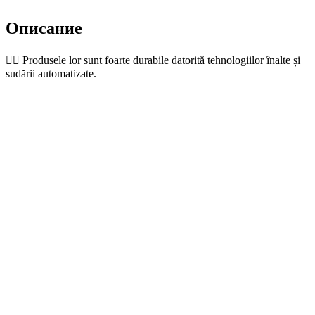
Описание
👉🏼 Produsele lor sunt foarte durabile datorită tehnologiilor înalte și
sudării automatizate.