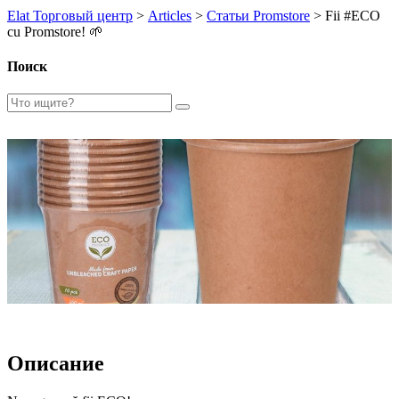
Elat Торговый центр
>
Articles
>
Статьи Promstore
>
Fii #ECO
cu Promstore! 🌱
Поиск
Описание