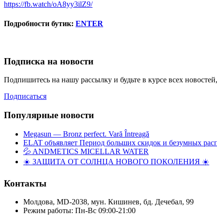
https://fb.watch/oA8yy3ilZ9/
Подробности бутик:
ENTER
Подписка на новости
Подпишитесь на нашу рассылку и будьте в курсе всех новосте
Подписаться
Популярные новости
Megasun — Bronz perfect. Vară Întreagă
ELAT объявляет Период больших скидок и безумных рас
💦 ANDMETICS MICELLAR WATER
☀️ ЗАЩИТА ОТ СОЛНЦА НОВОГО ПОКОЛЕНИЯ ☀️
Контакты
Молдова, MD-2038, мун. Кишинев, бд. Дечебал, 99
Режим работы: Пн-Вс 09:00-21:00