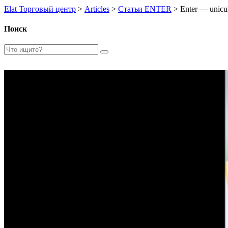
Elat Торговый центр
>
Articles
>
Статьи ENTER
>
Enter — unicul
Поиск