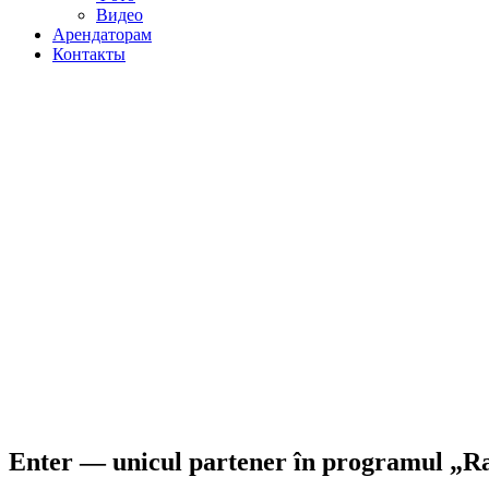
Видео
Арендаторам
Контакты
Enter — unicul partener în programul „Ra