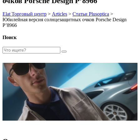
очков Porsche Design P’8966
Elat Торговый центр
>
Articles
>
Статьи Plusoptica
>
Юбилейная версия солнцезащитных очков Porsche Design
P’8966
Поиск