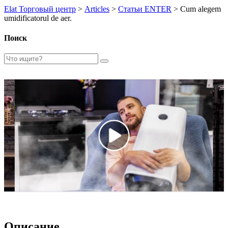
Elat Торговый центр
>
Articles
>
Статьи ENTER
>
Cum alegem
umidificatorul de aer.
Поиск
Описание