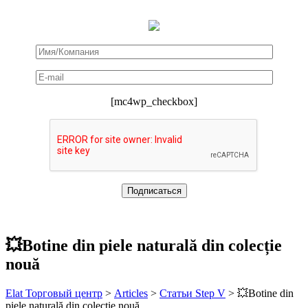
[mc4wp_checkbox]
💥Botine din piele naturală din colecție
nouă
Elat Торговый центр
>
Articles
>
Статьи Step V
>
💥Botine din
piele naturală din colecție nouă