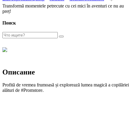
Transformă momentele petrecute cu cei mici în aventuri ce nu au
preț!
Поиск
Описание
Profită de vremea frumoasă și explorează lumea magică a copilăriei
alături de #Promstore.