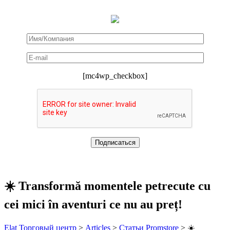
[mc4wp_checkbox]
☀️ Transformă momentele petrecute cu
cei mici în aventuri ce nu au preț!
Elat Торговый центр
>
Articles
>
Статьи Promstore
>
☀️