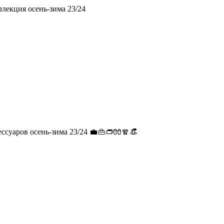
ллекция осень-зима 23/24
ссуаров осень-зима 23/24 💼👜👝🧤🧣👒