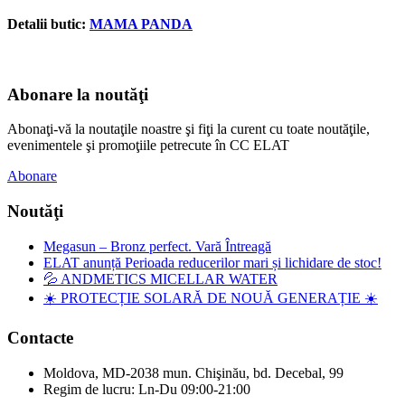
Detalii butic:
MAMA PANDA
Abonare la noutăţi
Abonaţi-vă la noutaţile noastre şi fiţi la curent cu toate noutăţile,
evenimentele şi promoţiile petrecute în CC ELAT
Abonare
Noutăţi
Megasun – Bronz perfect. Vară Întreagă
ELAT anunță Perioada reducerilor mari și lichidare de stoc!
💦 ANDMETICS MICELLAR WATER
☀️ PROTECȚIE SOLARĂ DE NOUĂ GENERAȚIE ☀️
Contacte
Moldova, MD-2038 mun. Chişinău, bd. Decebal, 99
Regim de lucru: Ln-Du 09:00-21:00