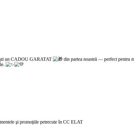
, primești un CADOU GARATAT
din partea noastră — perfect pentru m
kle.
venimentele şi promoţiile petrecute în CC ELAT