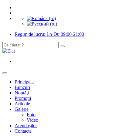
Regim de lucru: Ln-Du 09:00-21:00
Principala
Buticuri
Noutăţi
Promoţii
Articole
Galerie
Foto
Video
Arendaşilor
Contacte