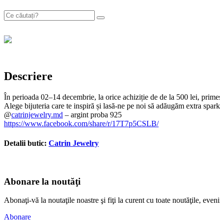
Descriere
În perioada 02–14 decembrie, la orice achiziție de de la 500 lei
Alege bijuteria care te inspiră și lasă-ne pe noi să adăugăm extra spar
@
catrinjewelry.md
– argint proba 925
https://www.facebook.com/share/r/17T7p5CSLB/
Detalii butic:
Catrin Jewelry
Abonare la noutăţi
Abonaţi-vă la noutaţile noastre şi fiţi la curent cu toate noutăţile, e
Abonare