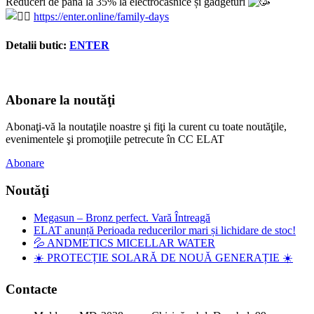
Reduceri de până la 35% la electrocasnice și gadgeturi
https://enter.online/family-days
Detalii butic:
ENTER
Abonare la noutăţi
Abonaţi-vă la noutaţile noastre şi fiţi la curent cu toate noutăţile,
evenimentele şi promoţiile petrecute în CC ELAT
Abonare
Noutăţi
Megasun – Bronz perfect. Vară Întreagă
ELAT anunță Perioada reducerilor mari și lichidare de stoc!
💦 ANDMETICS MICELLAR WATER
☀️ PROTECȚIE SOLARĂ DE NOUĂ GENERAȚIE ☀️
Contacte