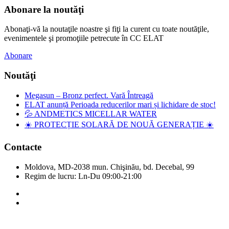
Abonare la noutăţi
Abonaţi-vă la noutaţile noastre şi fiţi la curent cu toate noutăţile,
evenimentele şi promoţiile petrecute în CC ELAT
Abonare
Noutăţi
Megasun – Bronz perfect. Vară Întreagă
ELAT anunță Perioada reducerilor mari și lichidare de stoc!
💦 ANDMETICS MICELLAR WATER
☀️ PROTECȚIE SOLARĂ DE NOUĂ GENERAȚIE ☀️
Contacte
Moldova, MD-2038 mun. Chişinău, bd. Decebal, 99
Regim de lucru: Ln-Du 09:00-21:00
Copyright © Elat 2016. Toate drepturile rezervate.