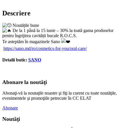
Descriere
Noutățile bune
De la 1 până la 15 iunie – 30% la toată gama produselor
pentru îngrijirea cavității bucale R.O.C.S.
Te asteptăm în magazinele Sano
https://sano.md/ro/cosmetics-for-you/oral-care/
Detalii butic:
SANO
Abonare la noutăţi
Abonaţi-vă la noutaţile noastre şi fiţi la curent cu toate noutăţile,
evenimentele şi promoţiile petrecute în CC ELAT
Abonare
Noutăţi