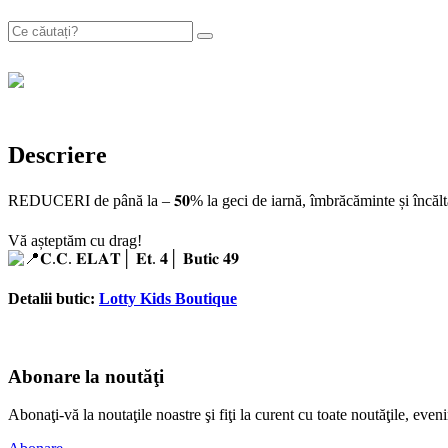
Descriere
REDUCERI de până la – 𝟓𝟎% la geci de iarnă, îmbrăcăminte și încălt
Vă așteptăm cu drag!
𝐂.𝐂. 𝐄𝐋𝐀𝐓│ 𝐄𝐭. 𝟒│ 𝐁𝐮𝐭𝐢𝐜 𝟒𝟗
Detalii butic:
Lotty Kids Boutique
Abonare la noutăţi
Abonaţi-vă la noutaţile noastre şi fiţi la curent cu toate noutăţile, e