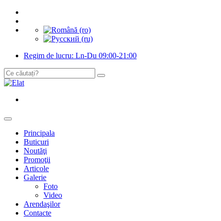
Regim de lucru: Ln-Du 09:00-21:00
Principala
Buticuri
Noutăţi
Promoţii
Articole
Galerie
Foto
Video
Arendaşilor
Contacte