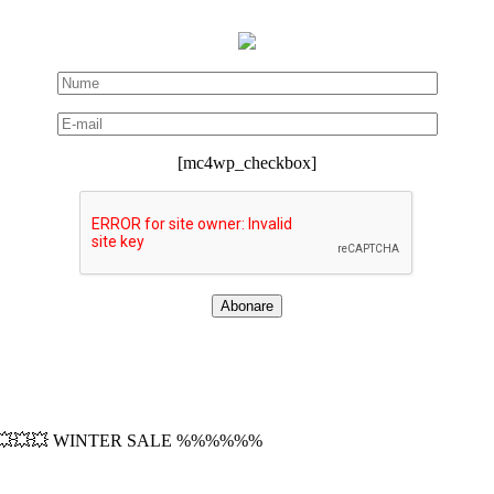
[mc4wp_checkbox]
💥💥💥 WINTER SALE %%%%%%