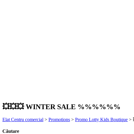
💥💥💥 WINTER SALE %%%%%%
Elat Centru comercial
>
Promotions
>
Promo Lotty Kids Boutique
>
Căutare