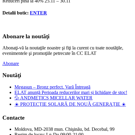
Reduceri pina la 40% 25.11 – 30.11
Detalii butic:
ENTER
Abonare la noutăţi
Abonaţi-vă la noutaţile noastre şi fiţi la curent cu toate noutăţile,
evenimentele şi promoţiile petrecute în CC ELAT
Abonare
Noutăţi
Megasun – Bronz perfect. Vară Întreagă
ELAT anunță Perioada reducerilor mari și lichidare de stoc!
💦 ANDMETICS MICELLAR WATER
☀️ PROTECȚIE SOLARĂ DE NOUĂ GENERAȚIE ☀️
Contacte
Moldova, MD-2038 mun. Chişinău, bd. Decebal, 99
Regim de lucru: Ln-Du 09:00-21:00