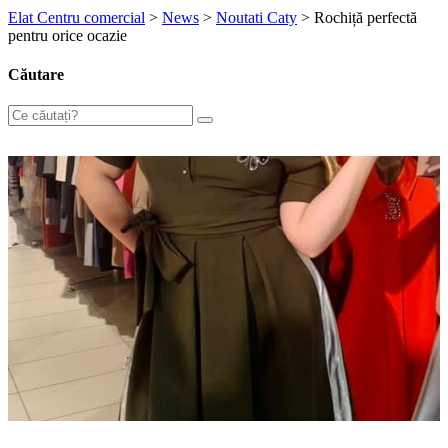
Elat Centru comercial
>
News
>
Noutati Caty
>
Rochiță perfectă
pentru orice ocazie
Căutare