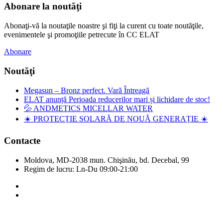
Abonare la noutăţi
Abonaţi-vă la noutaţile noastre şi fiţi la curent cu toate noutăţile,
evenimentele şi promoţiile petrecute în CC ELAT
Abonare
Noutăţi
Megasun – Bronz perfect. Vară Întreagă
ELAT anunță Perioada reducerilor mari și lichidare de stoc!
💦 ANDMETICS MICELLAR WATER
☀️ PROTECȚIE SOLARĂ DE NOUĂ GENERAȚIE ☀️
Contacte
Moldova, MD-2038 mun. Chişinău, bd. Decebal, 99
Regim de lucru: Ln-Du 09:00-21:00
Copyright © Elat 2016. Toate drepturile rezervate.