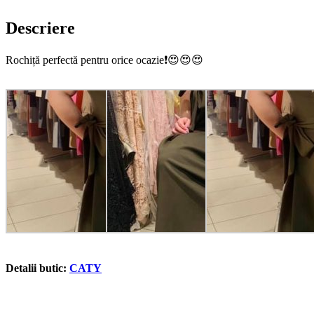
Descriere
Rochiță perfectă pentru orice ocazie
❗️
😍
😍
😍
Detalii butic:
CATY