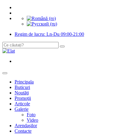
Regim de lucru: Ln-Du 09:00-21:00
Principala
Buticuri
Noutăţi
Promoţii
Articole
Galerie
Foto
Video
Arendaşilor
Contacte