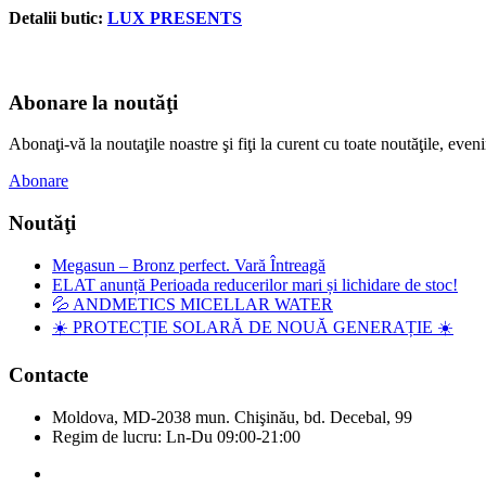
Detalii butic:
LUX PRESENTS
Abonare la noutăţi
Abonaţi-vă la noutaţile noastre şi fiţi la curent cu toate noutăţile, e
Abonare
Noutăţi
Megasun – Bronz perfect. Vară Întreagă
ELAT anunță Perioada reducerilor mari și lichidare de stoc!
💦 ANDMETICS MICELLAR WATER
☀️ PROTECȚIE SOLARĂ DE NOUĂ GENERAȚIE ☀️
Contacte
Moldova, MD-2038 mun. Chişinău, bd. Decebal, 99
Regim de lucru: Ln-Du 09:00-21:00